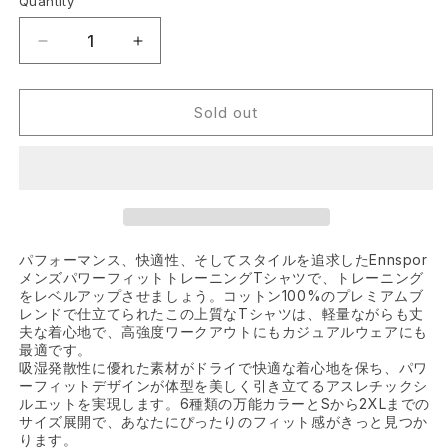
Quantity
Decrease
Increase
quantity
quantity
for
for
Men’s
Men’s
Sold out
Performance
Performance
T-
T-
Shirt
Shirt
–
–
AW
AW
2025
2025
(L
(L
パフォーマンス、快適性、そしてスタイルを追求したEnnspor
メンズパワーフィットトレーニングTシャツで、トレーニング
size)
size)
をレベルアップさせましょう。コットン100%のプレミアムブ
レンドで仕立てられたこの上質なTシャツは、軽量ながらも丈
夫な着心地で、高強度ワークアウトにもカジュアルウェアにも
最適です。
吸湿発散性に優れた素材がドライで快適な着心地を保ち、パワ
ーフィットデザインが体型を
美しく引き立てるアスレチックシ
ルエットを実現します。6種類の万能カラーとSから2XLまでの
サイズ展開で、あなたにぴったりのフィット感がきっと見つか
ります。