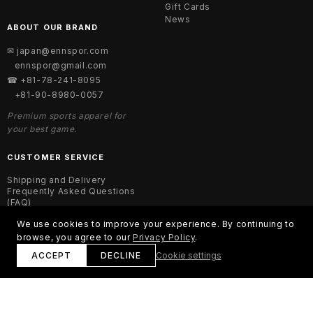
Gift Cards
News
ABOUT OUR BRAND
✉ japan@ennspor.com
ennspor@gmail.com
☎ +81-78-241-8095
+81-90-8980-0057
Premium sports apparel for
your best game.
CUSTOMER SERVICE
Shipping and Delivery
Frequently Asked Questions
(FAQ)
Order Status
We use cookies to improve your experience. By continuing to
Return Policy
browse, you agree to our
Privacy Policy
.
Terms of Sale
Order Cancellations
ACCEPT
DECLINE
Cookie settings
© 2026 ENNSPOR. All rights reserved.