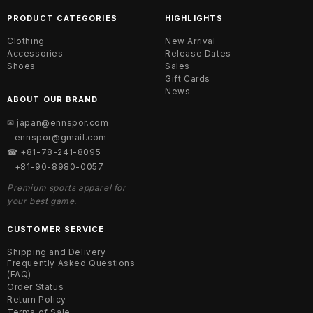
PRODUCT CATEGORIES
HIGHLIGHTS
Clothing
New Arrival
Accessories
Release Dates
Shoes
Sales
Gift Cards
News
ABOUT OUR BRAND
✉ japan@ennspor.com
ennspor@gmail.com
☎ +81-78-241-8095
+81-90-8980-0057
Premium sports apparel for
your best game.
CUSTOMER SERVICE
Shipping and Delivery
Frequently Asked Questions
(FAQ)
Order Status
Return Policy
Terms of Sale